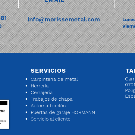
881
info@morissemetal.com
Lunes
0
Viern
SERVICIOS
TA
Carr
Carpinteria de metal
0701
Herrería
Poli
Cerrajería
Esp
Trabajos de chapa
Automatización
Puertas de garaje HÖRMANN
Servicio al cliente