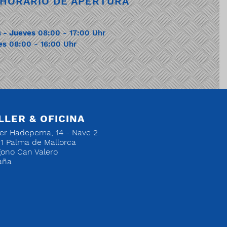
HORARIO DE APERTURA
 - Jueves
08:00 - 17:00 Uhr
es
08:00 - 16:00 Uhr
LLER & OFICINA
er Hadepema, 14 - Nave 2
1 Palma de Mallorca
gono Can Valero
aña